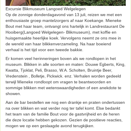
Excursie Blikmuseum Langoed Welgelegen
Op de zonnige donderdagavond van 13 juli, reizen we met een
enthousiaste groep mantelzorgers af naar Koekange. Mieneke
Bout met haar team, ontvangt ons hartelijk in Landrestaurant De
Hooiberg(Langoed Welgelegen- Blikmuseum), met koffie en
huisgemaakte heerlijke koek. Vervolgens neemt ze ons mee in
de wereld van haar blikkenverzameling. Na haar boeiend
verhaal is het tijd voor een tweede bakkie.
Er komen veel herinneringen boven als we rondlopen in het
museum. Blikken in alle soorten en maten: Douwe Egberts, King,
Kwatta, Tjoklat, Peli, Brasso, W.A. Scholten, Bruintje Beer,
Vredenstein , Bolletje, Pickwick. enz. Verhalen worden gedeeld
terwijl Mieneke rondloopt om vragen te beantwoorden en
sommige blikken met wetenswaardigheden of een anekdote te
showen.
Aan de bar bestellen we nog een drankje en praten ondertussen
na over blikken en wat verder nog ter tafel komt. Else bedankt
het team van de familie Bout voor de gastvrijheid en de heren
die deze locatie hebben gekozen. Gezien de positieve reacties,
mogen we op een geslaagde avond terugkijken.